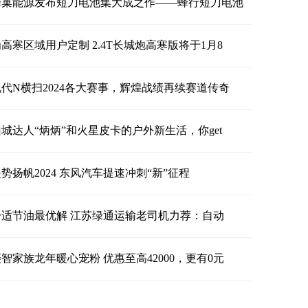
蜂巢能源发布短刀电池集大成之作——蜂行短刀电池
高寒区域用户定制 2.4T长城炮高寒版将于1月8
现代N横扫2024各大赛事，辉煌战绩再续赛道传奇
山城达人“炳炳”和火星皮卡的户外新生活，你get
势扬帆2024 东风汽车提速冲刺“新”征程
舒适节油最优解 江苏绿通运输老司机力荐：自动
智家族龙年暖心宠粉 优惠至高42000，更有0元