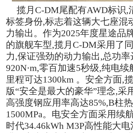
揽月C-DM尾配有AWD标识
标签身份,标志着这辆大七座混
力输出。作为2025年度星途
的旗舰车型,揽月C-DM采用了
力,保证强劲的动力输出,总功率达
920N·m,零百加速5秒级,纯电续
里程可达1300km 。安全方面,
版“安全是最大的豪华”理念,采
高强度钢应用率高达85%,B柱
1500MPa。电安全方面采用
时代34.46kWh M3P高性能