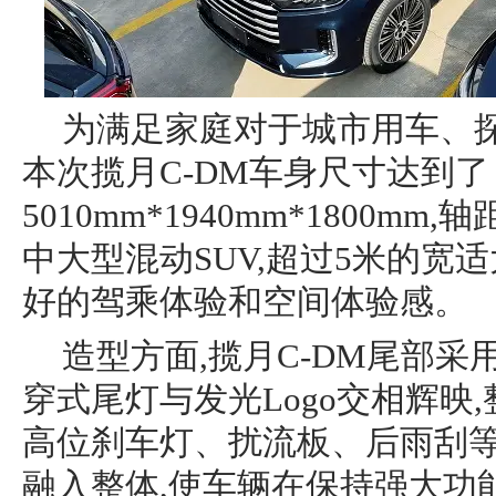
为满足家庭对于城市用车、探
本次揽月C-DM车身尺寸达到了
5010mm*1940mm*1800mm
中大型混动SUV,超过5米的宽
好的驾乘体验和空间体验感。
造型方面,揽月C-DM尾部采
穿式尾灯与发光Logo交相辉映
高位刹车灯、扰流板、后雨刮
融入整体,使车辆在保持强大功