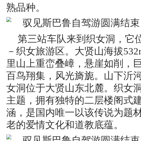
熟品种。
第三站车队来到织女洞，它
－织女旅游区。大贤山海拔532m
里山上重峦叠嶂，悬崖如削，
百鸟翔集，风光旖旎。山下沂
女洞位于大贤山东北麓。织女
主题，拥有独特的二层楼阁式
涵，是国内唯一以该传说为题
老的爱情文化和道教底蕴。