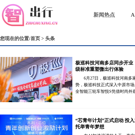
新闻热点
活动展会
您现在的位置:
首页
> 头条
极巡科技河南多店同步开业
级标准重塑微出行体验
6月27日，极巡科技河南
势，极巡科技正式深入中原市场
全智能三轮车智悦S凭借时尚外
“芯青年计划”正式启动 投入
托举青年梦想