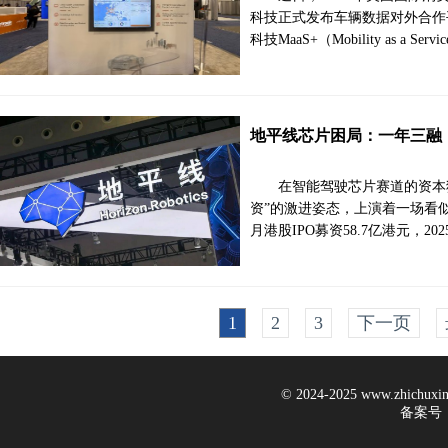
科技正式发布车辆数据对外合作平台
科技MaaS+（Mobility as a
地平线芯片困局：一年三融，
在智能驾驶芯片赛道的资本
资”的激进姿态，上演着一场看似壮
月港股IPO募资58.7亿港元，20
1
2
3
下一页
© 2024-2025 www.zhichux
备案号