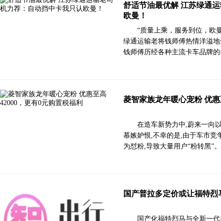
舒适节油最优解 江苏绿通
欧曼！
“质量上乘，服务到位，欧
绿通运输老将钱师傅热情洋溢地
钱师傅历经各种主流卡车品牌的
菱智家族龙年暖心宠粉 优惠至
在造车新势力中,蔚来一向
慕嫉妒恨,不幸的是,由于车市竞
为怼粉,导致大量用户“粉转黑”
国产普拉多定价或让福特烈
国产化福特烈马与全新一代