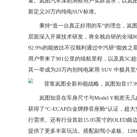
量。岚图汽车深刻洞察用户实际需求，以岚
新定义20万内纯电SUV标准。
秉持“造一台真正好用的车”的理念，岚
层面深入开展技术研发，将全栈自研的全域8
92.9%的能效比不仅顺利通过中汽研“能效
用户带来了901公里的续航里程，以及真5
其一举成为20万内别纯电家用 SUV 中极具
岚图知音在车身尺寸与Model Y相差无
获得了“C-ECAP白金牌静音座舱“认证，
行需求。还有行业首款15.05英寸的OLE
提供了更多丰富玩法。搭配副驾小桌板、12