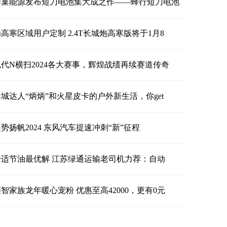
蜂巢能源发布短刀电池集大成之作——蜂行短刀电池
高寒区域用户定制 2.4T长城炮高寒版将于1月8
现代N横扫2024各大赛事，辉煌战绩再续赛道传奇
山城达人“炳炳”和火星皮卡的户外新生活，你get
势扬帆2024 东风汽车提速冲刺“新”征程
舒适节油最优解 江苏绿通运输老司机力荐：自动
智家族龙年暖心宠粉 优惠至高42000，更有0元